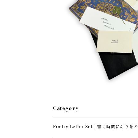
Poetry Letter Set
¥4,800
Category
Poetry Letter Set｜書く時間に灯りを