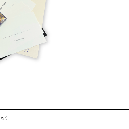
｜書く時間に灯りをともす
ともす