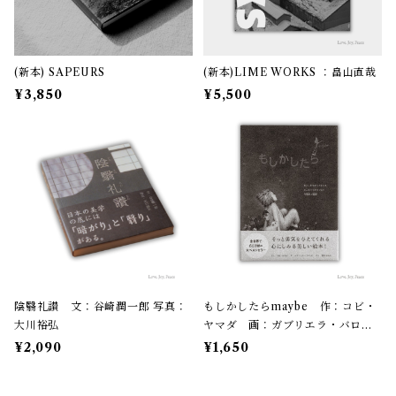
(新本) SAPEURS
(新本)LIME WORKS ：畠山直哉
¥3,850
¥5,500
陰翳礼讃 文：谷崎潤一郎 写真：
もしかしたらmaybe 作：コビ・
大川裕弘
ヤマダ 画：ガブリエラ・バロウ
チ 訳：前田まゆみ
¥2,090
¥1,650