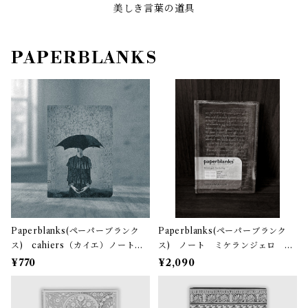
美しき言葉の道具
PAPERBLANKS
Paperblanks(ペーパーブランク
Paperblanks(ペーパーブランク
ス) cahiers（カイエ）ノート
ス) ノート ミケランジェロ H
Wordscapes（A6）罫線 ミシン
andwriting 「手跡」罫線(ミニ)罫
¥770
¥2,090
目入り 80ページ
線 208ページ