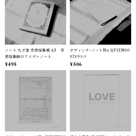
ノート 九ポ堂 空想採集帳 A5 空
ダヴィンチ･ノートNo.1(PIEN00
想採集師のアイデァノート
07)ｱﾀﾗﾝﾃ
¥495
¥506