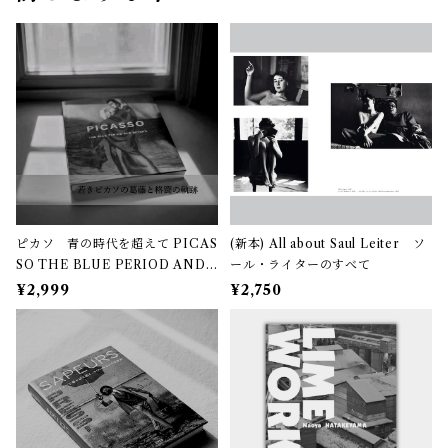
ピカソ 青の時代を超えて PICAS
(新本) All about Saul Leiter ソ
SO THE BLUE PERIOD AND
ール・ライターのすべて
BEYOND
¥2,999
¥2,750