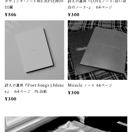
ダヴィンチ･ノートNo.5(PIEN00
詩人の道具『LOVEノート-白い余
11)翼
白のノート-』 64ページ
¥506
¥300
詩人の道具『Poet Songs | Silenc
Miracle ノート 64ページ
e』 64ページ 内:白紙
¥300
¥300