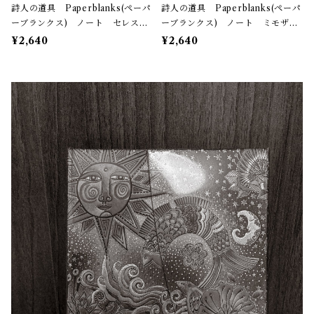
詩人の道具 Paperblanks(ペーパ
詩人の道具 Paperblanks(ペーパ
ーブランクス) ノート セレステ
ーブランクス) ノート ミモザ
ィアル・マジック(ミディ) 144ペ
（ミディ）罫線 144ページ
¥2,640
¥2,640
ージ